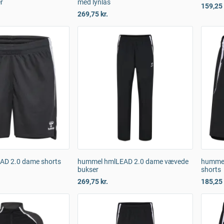
r
med lynlås
159,25 
269,75 kr.
AD 2.0 dame shorts
hummel hmlLEAD 2.0 dame vævede
hummel
bukser
shorts
269,75 kr.
185,25 