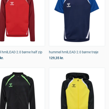
 hmlLEAD 2.0 børne half zip
hummel hmlLEAD 2.0 børne trøje
kr.
129,35 kr.