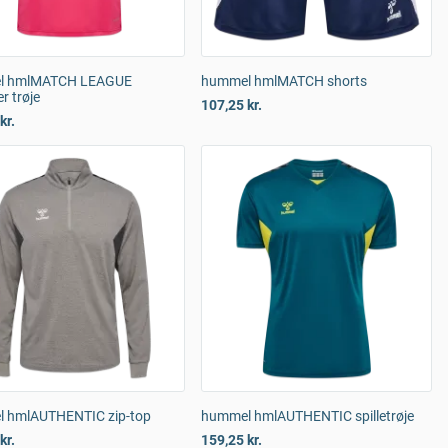
l hmlMATCH LEAGUE
hummel hmlMATCH shorts
r trøje
107,25 kr.
kr.
 hmlAUTHENTIC zip-top
hummel hmlAUTHENTIC spilletrøje
kr.
159,25 kr.