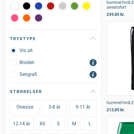
hummel hmlLEA
sweatshirt
239,85 kr.
TRYKTYPE
Vis alt
Broderi
Serigrafi
STØRRELSER
hummel hmlLEA
Onesize
3-8 år
9-11 år
213,85 kr.
12-14 år
XS
S
M
L