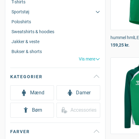
T-shirts
Sportstøj
Poloshirts
Sweatshirts & hoodies
hummel hmlLEA
Jakker & veste
159,25 kr.
Bukser & shorts
Vis mere
KATEGORIER
Mænd
Damer
Børn
Accessories
FARVER