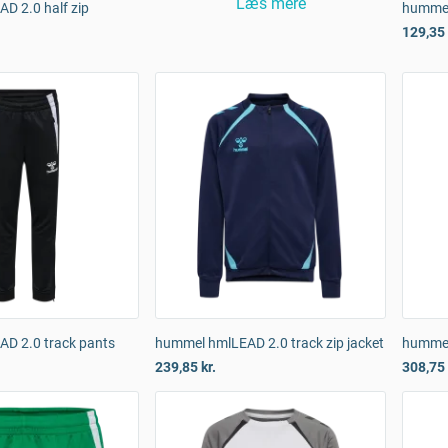
Læs mere
D 2.0 half zip
hummel
129,35 
D 2.0 track pants
hummel hmlLEAD 2.0 track zip jacket
hummel
239,85 kr.
308,75 