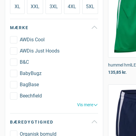
XL
XXL
3XL
4XL
5XL
MÆRKE
AWDis Cool
AWDis Just Hoods
B&C
hummel hmlLEA
135,85 kr.
BabyBugz
BagBase
Beechfield
Vis mere
BÆREDYGTIGHED
Organisk bomuld