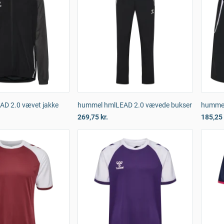
D 2.0 vævet jakke
hummel hmlLEAD 2.0 vævede bukser
hummel
269,75 kr.
185,25 