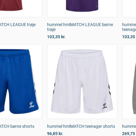
TCH LEAGUE trøje
hummel hmlMATCH LEAGUE børne
humme
trøje
teenage
103,35 kr.
103,35 
TCH børne shorts
hummel hmlMATCH teenager shorts
hummel
96,85 kr.
269,75 