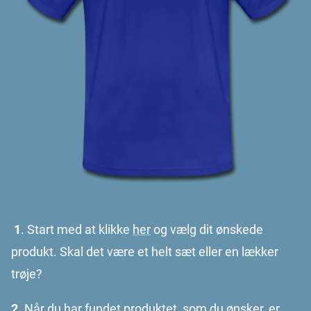
1
. Start med at klikke
her
og vælg dit ønskede
produkt. Skal det være et helt sæt eller en lækker
trøje?
2.
Når du har fundet produktet, som du ønsker, er