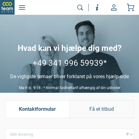
Hvad kan vi hjælpe dig med?
+49 341 996 59939
*
De vigtigste temaer bliver forklaret på vores hjælp-side
Ma-fr kl. 9-18 - * Normal fastnettarif afhængig af din udbyder
Kontaktformular
Få et tilbud