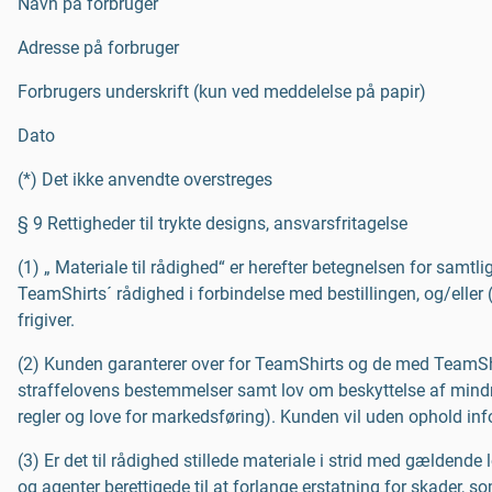
Navn på forbruger
Adresse på forbruger
Forbrugers underskrift (kun ved meddelelse på papir)
Dato
(*) Det ikke anvendte overstreges
§ 9 Rettigheder til trykte designs, ansvarsfritagelse
(1) „ Materiale til rådighed“ er herefter betegnelsen for samtlige
TeamShirts´ rådighed i forbindelse med bestillingen, og/eller
frigiver.
(2) Kunden garanterer over for TeamShirts og de med TeamShir
straffelovens bestemmelser samt lov om beskyttelse af mindreå
regler og love for markedsføring). Kunden vil uden ophold infor
(3) Er det til rådighed stillede materiale i strid med gældende
og agenter berettigede til at forlange erstatning for skader, 