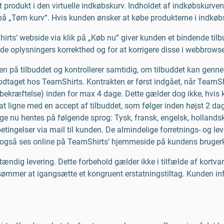
 produkt i den virtuelle indkøbskurv. Indholdet af indkøbskurven k
på „Tøm kurv“. Hvis kunden ønsker at købe produkterne i indkøbsk
rts‘ webside via klik på „Køb nu“ giver kunden et bindende til
e oplysningers korrekthed og for at korrigere disse i webbrowser
 på tilbuddet og kontrollerer samtidig, om tilbuddet kan gennemf
modtaget hos TeamShirts. Kontrakten er først indgået, når TeamSh
sbekræftelse) inden for max 4 dage. Dette gælder dog ikke, hvi
at ligne med en accept af tilbuddet, som følger inden højst 2 da
ige nu hentes på følgende sprog: Tysk, fransk, engelsk, hollan
etingelser via mail til kunden. De almindelige forretnings- og le
 kan også ses online på TeamShirts‘ hjemmeside på kundens bruger
ndig levering. Dette forbehold gælder ikke i tilfælde af kortvari
orsømmer at igangsætte et kongruent erstatningstiltag. Kunden