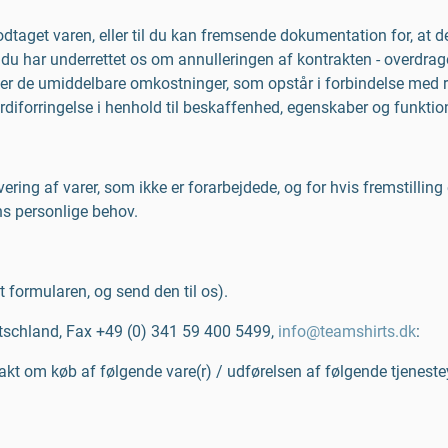
dtaget varen, eller til du kan fremsende dokumentation for, at de
 du har underrettet os om annulleringen af kontrakten - overdrage 
aler de umiddelbare omkostninger, som opstår i forbindelse med r
 værdiforringelse i henhold til beskaffenhed, egenskaber og fun
vering af varer, som ikke er forarbejdede, og for hvis fremstillin
ns personlige behov.
t formularen, og send den til os).
utschland, Fax
+49 (0) 341 59 400 5499
,
info@teamshirts.dk
:
akt om køb af følgende vare(r) / udførelsen af følgende tjeneste