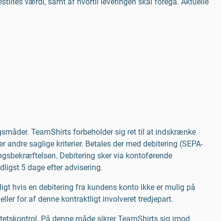
iltes værdi, samt af hvortil leveringen skal foregå. Aktuelle
ngsmåder. TeamShirts forbeholder sig ret til at indskrænke
r andre saglige kriterier. Betales der med debitering (SEPA-
ingsbekræftelsen. Debitering sker via kontoførende
dligst 5 dage efter advisering.
gt hvis en debitering fra kundens konto ikke er mulig på
er for af denne kontraktligt involveret tredjepart.
itetskontrol. På denne måde sikrer TeamShirts sig imod