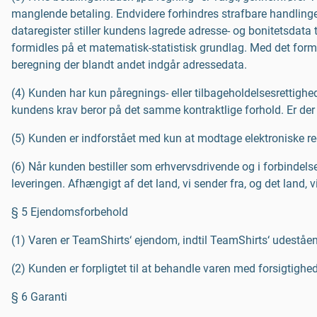
manglende betaling. Endvidere forhindres strafbare handling
dataregister stiller kundens lagrede adresse- og bonitetsdata 
formidles på et matematisk-statistisk grundlag. Med det formå
beregning der blandt andet indgår adressedata.
(4) Kunden har kun påregnings- eller tilbageholdelsesrettighed
kundens krav beror på det samme kontraktlige forhold. Er der
(5) Kunden er indforstået med kun at modtage elektroniske re
(6) Når kunden bestiller som erhvervsdrivende og i forbindels
leveringen. Afhængigt af det land, vi sender fra, og det land, 
§ 5 Ejendomsforbehold
(1) Varen er TeamShirts‘ ejendom, indtil TeamShirts‘ udeståend
(2) Kunden er forpligtet til at behandle varen med forsigtighed
§ 6 Garanti