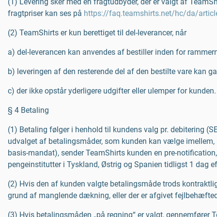
(1) Levering sker med en fragtudbyder, der er valgt af TeamSh
fragtpriser kan ses på
https://faq.teamshirts.net/hc/da/art
(2) TeamShirts er kun berettiget til del-leverancer, når
a) del-leverancen kan anvendes af bestiller inden for rammer
b) leveringen af den resterende del af den bestilte vare kan ga
c) der ikke opstår yderligere udgifter eller ulemper for kunden.
§ 4 Betaling
(1) Betaling følger i henhold til kundens valg pr. debitering 
udvalget af betalingsmåder, som kunden kan vælge imellem, afhæ
basis-mandat), sender TeamShirts kunden en pre-notification, 
pengeinstitutter i Tyskland, Østrig og Spanien tidligst 1 dag e
(2) Hvis den af kunden valgte betalingsmåde trods kontraktli
grund af manglende dækning, eller der er afgivet fejlbehæftede
(3) Hvis betalingsmåden „på regning“ er valgt, gennemfører T