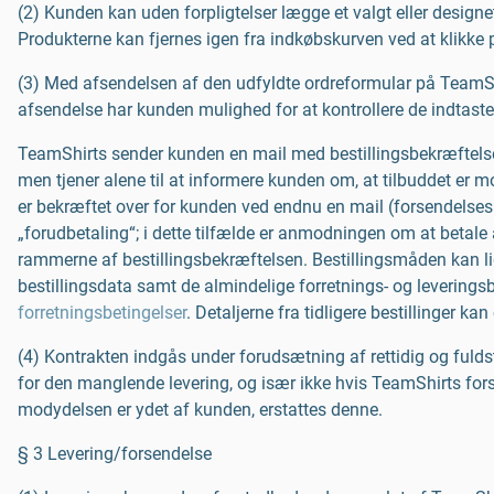
(2) Kunden kan uden forpligtelser lægge et valgt eller designet
Produkterne kan fjernes igen fra indkøbskurven ved at klikke 
(3) Med afsendelsen af den udfyldte ordreformular på TeamShi
afsendelse har kunden mulighed for at kontrollere de indtasted
TeamShirts sender kunden en mail med bestillingsbekræftelsen
men tjener alene til at informere kunden om, at tilbuddet er 
er bekræftet over for kunden ved endnu en mail (forsendelse
„forudbetaling“; i dette tilfælde er anmodningen om at betale 
rammerne af bestillingsbekræftelsen. Bestillingsmåden kan l
bestillingsdata samt de almindelige forretnings- og leveringsb
forretningsbetingelser
. Detaljerne fra tidligere bestillinger
(4) Kontrakten indgås under forudsætning af rettidig og fuldstæ
for den manglende levering, og især ikke hvis TeamShirts f
modydelsen er ydet af kunden, erstattes denne.
§ 3 Levering/forsendelse