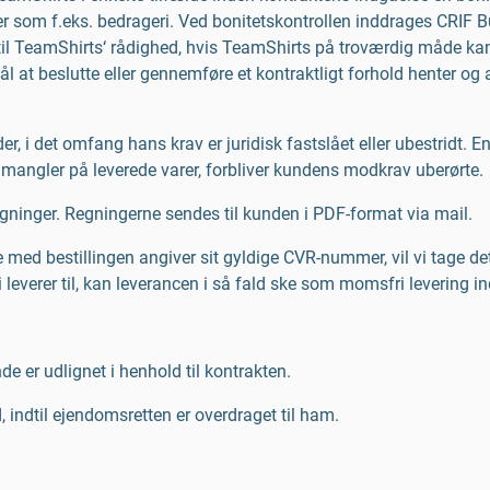
er som f.eks. bedrageri. Ved bonitetskontrollen inddrages CRIF
til TeamShirts‘ rådighed, hvis TeamShirts på troværdig måde kan 
l at beslutte eller gennemføre et kontraktligt forhold henter o
er, i det omfang hans krav er juridisk fastslået eller ubestridt.
 mangler på leverede varer, forbliver kundens modkrav uberørte.
gninger. Regningerne sendes til kunden i PDF-format via mail.
e med bestillingen angiver sit gyldige CVR-nummer, vil vi tage 
vi leverer til, kan leverancen i så fald ske som momsfri levering i
e er udlignet i henhold til kontrakten.
, indtil ejendomsretten er overdraget til ham.