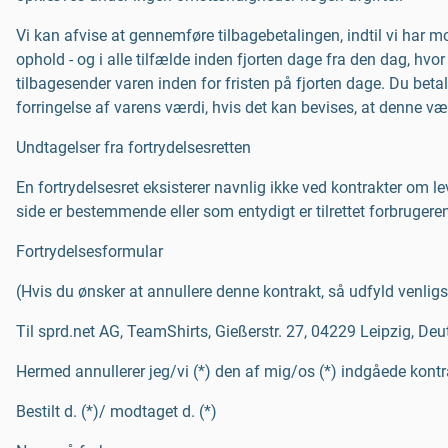
Vi kan afvise at gennemføre tilbagebetalingen, indtil vi har mo
ophold - og i alle tilfælde inden fjorten dage fra den dag, hvor
tilbagesender varen inden for fristen på fjorten dage. Du bet
forringelse af varens værdi, hvis det kan bevises, at denne
Undtagelser fra fortrydelsesretten
En fortrydelsesret eksisterer navnlig ikke ved kontrakter om le
side er bestemmende eller som entydigt er tilrettet forbrugere
Fortrydelsesformular
(Hvis du ønsker at annullere denne kontrakt, så udfyld venligs
Til sprd.net AG, TeamShirts, Gießerstr. 27, 04229 Leipzig, De
Hermed annullerer jeg/vi (*) den af mig/os (*) indgåede kontr
Bestilt d. (*)/ modtaget d. (*)