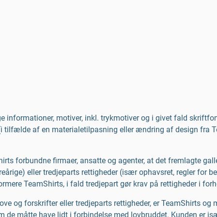
 informationer, motiver, inkl. trykmotiver og i givet fald skriftfon
 (i tilfælde af en materialetilpasning eller ændring af design f
ts forbundne firmaer, ansatte og agenter, at det fremlagte gall
rige) eller tredjeparts rettigheder (især ophavsret, regler for 
mere TeamShirts, i fald tredjepart gør krav på rettigheder i forh
 love og forskrifter eller tredjeparts rettigheder, er TeamShirts o
som de måtte have lidt i forbindelse med lovbruddet. Kunden er is