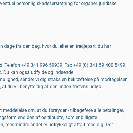
eventuel personlig skadeserstatning for organer, juridiske
n dage fra den dag, hvor du, eller en tredjepart, du har
nd, Telefon
+49 341 996 59939
, Fax
+49 (0) 341 59 400 5499
,
akt. Du kan også udfylde og indsende
 mulighed, sender vi dig straks en bekræftelse på modtagelsen
 at du vil benytte dig af den, inden fristens udløb.
 meddelelse om, at du fortryder - tilbageføre alle betalinger,
gsform end den af os tilbudte, som er billigste
, medmindre andet er udtrykkeligt aftalt med dig. Der