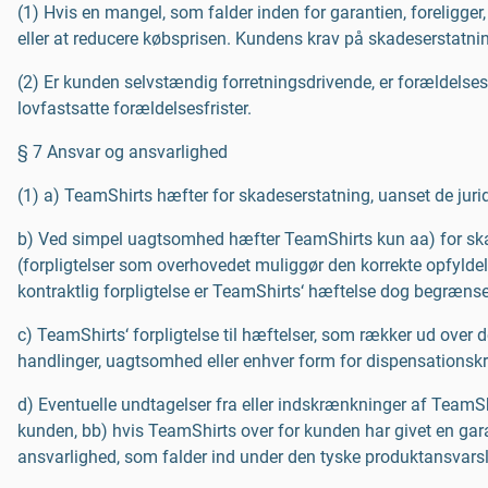
(1) Hvis en mangel, som falder inden for garantien, foreligger
eller at reducere købsprisen. Kundens krav på skadeserstatning
(2) Er kunden selvstændig forretningsdrivende, er forældelses
lovfastsatte forældelsesfrister.
§ 7 Ansvar og ansvarlighed
(1) a) TeamShirts hæfter for skadeserstatning, uanset de jur
b) Ved simpel uagtsomhed hæfter TeamShirts kun aa) for skade
(forpligtelser som overhovedet muliggør den korrekte opfyldel
kontraktlig forpligtelse er TeamShirts‘ hæftelse dog begrænse
c) TeamShirts‘ forpligtelse til hæftelser, som rækker ud over d
handlinger, uagtsomhed eller enhver form for dispensationskr
d) Eventuelle undtagelser fra eller indskrænkninger af TeamShi
kunden, bb) hvis TeamShirts over for kunden har givet en garan
ansvarlighed, som falder ind under den tyske produktansvarsl