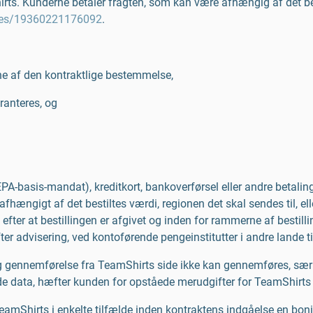
irts. Kunderne betaler fragten, som kan være afhængig af det best
icles/19360221176092
.
ne af den kontraktlige bestemmelse,
ranteres, og
(SEPA-basis-mandat), kreditkort, bankoverførsel eller andre betali
ngigt af det bestiltes værdi, regionen det skal sendes til, elle
efter at bestillingen er afgivet og inden for rammerne af bestill
fter advisering, ved kontoførende pengeinstitutter i andre lande ti
g gennemførelse fra TeamShirts side ikke kan gennemføres, særli
 data, hæfter kunden for opståede merudgifter for TeamShirts ell
eamShirts i enkelte tilfælde inden kontraktens indgåelse en bon