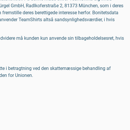
 Bürgel GmbH, Radlkoferstraße 2, 81373 München, som i deres
fremstille deres berettigede interesse herfor. Bonitetsdata
g anvender TeamShirts altså sandsynlighedsværdier, i hvis
 Endvidere må kunden kun anvende sin tilbageholdelsesret, hvis
dette i betragtning ved den skattemæssige behandling af
nden for Unionen.