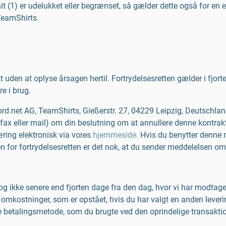
snit (1) er udelukket eller begrænset, så gælder dette også for en 
TeamShirts.
t uden at oplyse årsagen hertil. Fortrydelsesretten gælder i fjorte
e i brug.
sprd.net AG, TeamShirts, Gießerstr. 27, 04229 Leipzig, Deutschla
 telefax eller mail) om din beslutning om at annullere denne kontr
ring elektronisk via vores
hjemmeside
. Hvis du benytter denne
sten for fortrydelsesretten er det nok, at du sender meddelelsen om,
og ikke senere end fjorten dage fra den dag, hvor vi har modtaget
omkostninger, som er opstået, hvis du har valgt en anden leverin
betalingsmetode, som du brugte ved den oprindelige transaktion