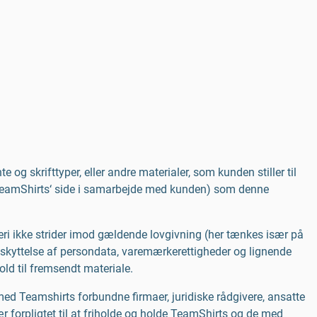
te og skrifttyper, eller andre materialer, som kunden stiller til
ra TeamShirts‘ side i samarbejde med kunden) som denne
eri ikke strider imod gældende lovgivning (her tænkes især på
beskyttelse af persondata, varemærkerettigheder og lignende
old til fremsendt materiale.
g med Teamshirts forbundne firmaer, juridiske rådgivere, ansatte
ær forpligtet til at friholde og holde TeamShirts og de med