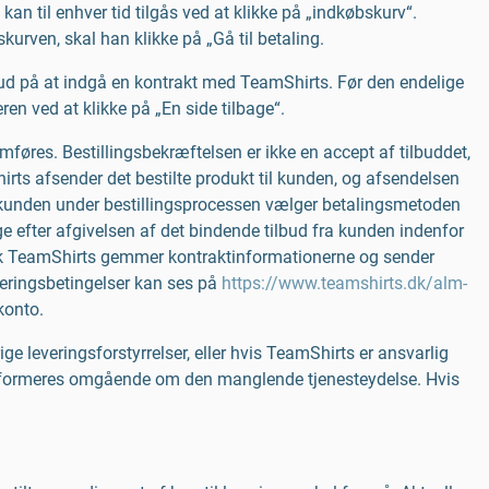
an til enhver tid tilgås ved at klikke på „indkøbskurv“.
urven, skal han klikke på „Gå til betaling.
bud på at indgå en kontrakt med TeamShirts. Før den endelige
en ved at klikke på „En side tilbage“.
øres. Bestillingsbekræftelsen er ikke en accept af tilbuddet,
irts afsender det bestilte produkt til kunden, og afsendelsen
s kunden under bestillingsprocessen vælger betalingsmetoden
ge efter afgivelsen af det bindende tilbud fra kunden indenfor
dsk TeamShirts gemmer kontraktinformationerne og sender
veringsbetingelser kan ses på
https://www.teamshirts.dk/alm-
konto.
ge leveringsforstyrrelser, eller hvis TeamShirts er ansvarlig
 informeres omgående om den manglende tjenesteydelse. Hvis