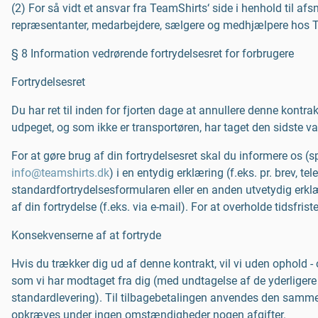
(2) For så vidt et ansvar fra TeamShirts‘ side i henhold til af
repræsentanter, medarbejdere, sælgere og medhjælpere hos 
§ 8 Information vedrørende fortrydelsesret for forbrugere
Fortrydelsesret
Du har ret til inden for fjorten dage at annullere denne kontrak
udpeget, og som ikke er transportøren, har taget den sidste var
For at gøre brug af din fortrydelsesret skal du informere os (
info@teamshirts.dk
) i en entydig erklæring (f.eks. pr. brev,
standardfortrydelsesformularen eller en anden utvetydig erklæ
af din fortrydelse (f.eks. via e-mail). For at overholde tidsfri
Konsekvenserne af at fortryde
Hvis du trækker dig ud af denne kontrakt, vil vi uden ophold - 
som vi har modtaget fra dig (med undtagelse af de yderligere 
standardlevering). Til tilbagebetalingen anvendes den samme 
opkræves under ingen omstændigheder nogen afgifter.