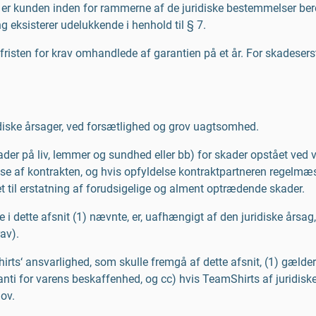
, er kunden inden for rammerne af de juridiske bestemmelser beret
 eksisterer udelukkende i henhold til § 7.
fristen for krav omhandlede af garantien på et år. For skadesers
idiske årsager, ved forsætlighed og grov uagtsomhed.
r på liv, lemmer og sundhed eller bb) for skader opstået ved væ
se af kontrakten, og hvis opfyldelse kontraktpartneren regelmæs
t til erstatning af forudsigelige og alment optrædende skader.
e i dette afsnit (1) nævnte, er, uafhængigt af den juridiske årsag
av).
rts‘ ansvarlighed, som skulle fremgå af dette afsnit, (1) gælder 
ti for varens beskaffenhed, og cc) hvis TeamShirts af juridiske å
ov.