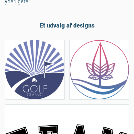
yderligere!
Et udvalg af designs