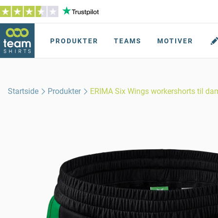
PRODUKTER
TEAMS
MOTIVER
Startside
Produkter
ERIMA Six Wings workershorts til da