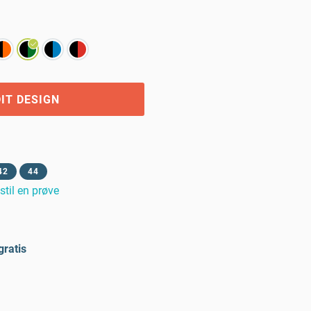
IT DESIGN
42
44
stil en prøve
gratis