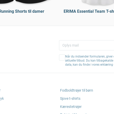
unning Shorts til damer
ERIMA Essential Team T-shi
Når du indsender formularen, giver d
aktuelle tilbud. Du kan tilbagekald
data, kan du finde i vores erklærin
r
Fodboldtrøjer til børn
ryk
Sjove t-shirts
Kærestetrøjer