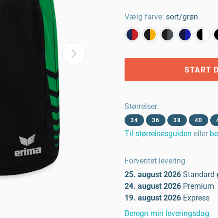
Vælg farve:
sort/grøn
START D
Størrelser
:
34
36
38
40
Til størrelsesguiden
eller
be
Forventet levering
25. august 2026
Standard
24. august 2026
Premium
19. august 2026
Express
Beregn min leveringsdag