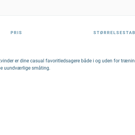
PRIS
STØRRELSESTA
 kvinder er dine casual favoritledsagere både i og uden for træn
 de uundværlige småting.