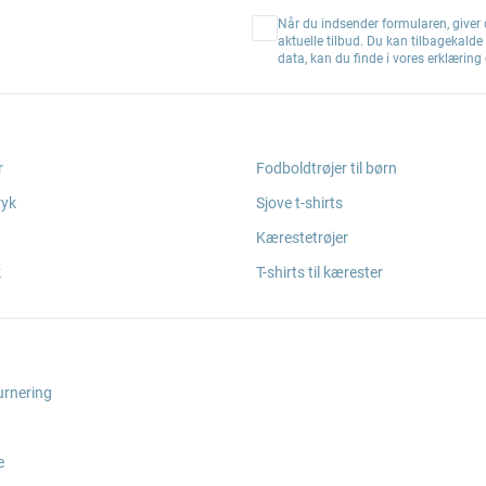
Når du indsender formularen, giver d
aktuelle tilbud. Du kan tilbagekald
data, kan du finde i vores erklærin
r
Fodboldtrøjer til børn
ryk
Sjove t-shirts
Kærestetrøjer
k
T-shirts til kærester
urnering
e