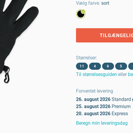
Vælg farve:
sort
TILGÆNGELI
Størrelser
:
11
4
6
5
Til størrelsesguiden
eller
be
Forventet levering
26. august 2026
Standard
25. august 2026
Premium
20. august 2026
Express
Beregn min leveringsdag