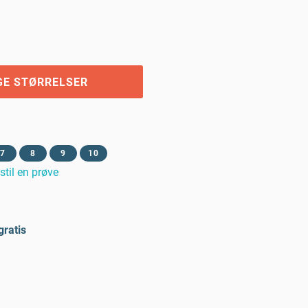
GE STØRRELSER
7
8
9
10
stil en prøve
gratis