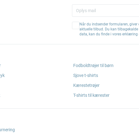
Når du indsender formularen, giver d
aktuelle tilbud. Du kan tilbagekald
data, kan du finde i vores erklærin
r
Fodboldtrøjer til børn
ryk
Sjove t-shirts
Kærestetrøjer
k
T-shirts til kærester
urnering