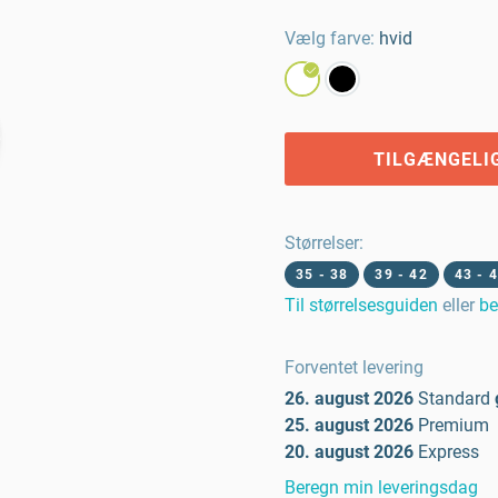
Vælg farve:
hvid
TILGÆNGELI
Størrelser
:
35 - 38
39 - 42
43 - 
Til størrelsesguiden
eller
be
Forventet levering
26. august 2026
Standard
25. august 2026
Premium
20. august 2026
Express
Beregn min leveringsdag