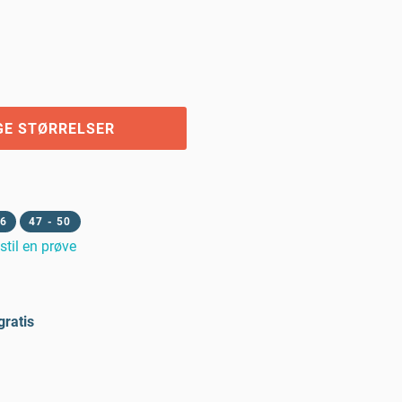
GE STØRRELSER
46
47 - 50
stil en prøve
gratis