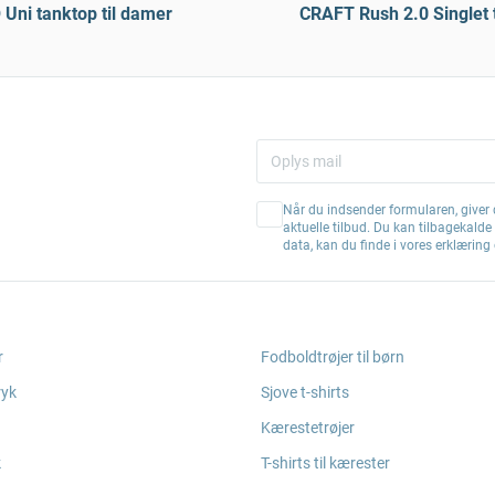
Uni tanktop til damer
CRAFT Rush 2.0 Singlet 
Når du indsender formularen, giver d
aktuelle tilbud. Du kan tilbagekald
data, kan du finde i vores erklærin
r
Fodboldtrøjer til børn
ryk
Sjove t-shirts
Kærestetrøjer
k
T-shirts til kærester