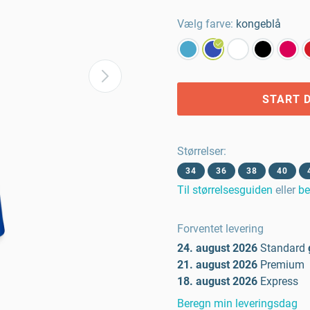
Vælg farve:
kongeblå
START D
Størrelser
:
34
36
38
40
Til størrelsesguiden
eller
be
Forventet levering
24. august 2026
Standard
21. august 2026
Premium
18. august 2026
Express
Beregn min leveringsdag