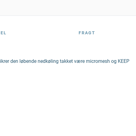
BEL
FRAGT
r sikrer den løbende nedkøling takket være micromesh og KEEP