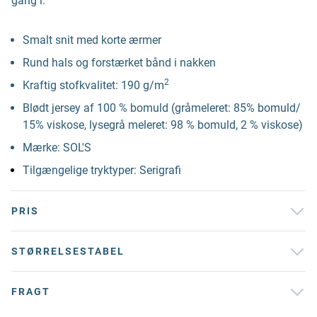
gang i.
Smalt snit med korte ærmer
Rund hals og forstærket bånd i nakken
2
Kraftig stofkvalitet: 190 g/m
Blødt jersey af 100 % bomuld (gråmeleret: 85% bomuld/
15% viskose, lysegrå meleret: 98 % bomuld, 2 % viskose)
Mærke: SOL'S
Tilgængelige tryktyper: Serigrafi
PRIS
STØRRELSESTABEL
FRAGT