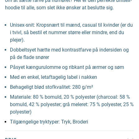
om at sætte farve på humøret? Her er den perfekte unisex-
hoodie til alle, som slet ikke ønsker at beslutte sig.
Unisex-snit: Kropsnært til mænd, casual til kvinder (er du
i tvivl, så bestil et nummer større eller mindre, end du
plejer).
Dobbeltsyet hætte med kontrastfarve på indersiden og
på de flade snører
Påsyet kængurulomme og ribkant på ærmer og søm
Med en enkel, letaftagelig label i nakken
Behageligt blød stofkvalitet: 280 g/m²
Materiale: 80 % bomuld, 20 % polyester (charcoal: 58 %
bomuld, 42 % polyester; grå meleret: 75 % polyester, 25 %
polyester)
Tilgængelige tryktyper: Tryk, Broderi