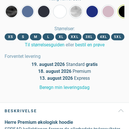
Størrelser
:
XS
S
M
L
XL
XXL
3XL
4XL
5XL
Til størrelsesguiden
eller
bestil en prøve
Forventet levering
19. august 2026
Standard
gratis
18. august 2026
Premium
13. august 2026
Express
Beregn min leveringsdag
BESKRIVELSE
Herre Premium økologisk hoodie