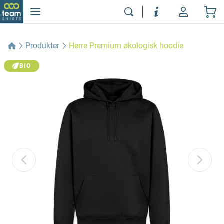
Produkter
Herre Premium økologisk hoodie
BIO