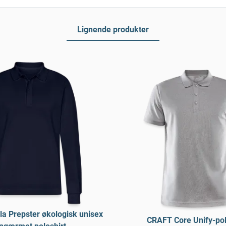
Lignende produkter
la Prepster økologisk unisex
CRAFT Core Unify-pol