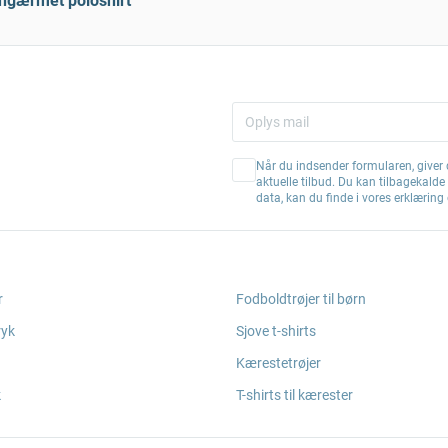
angærmet poloshirt
Når du indsender formularen, giver d
aktuelle tilbud. Du kan tilbagekald
data, kan du finde i vores erklærin
r
Fodboldtrøjer til børn
ryk
Sjove t-shirts
Kærestetrøjer
k
T-shirts til kærester