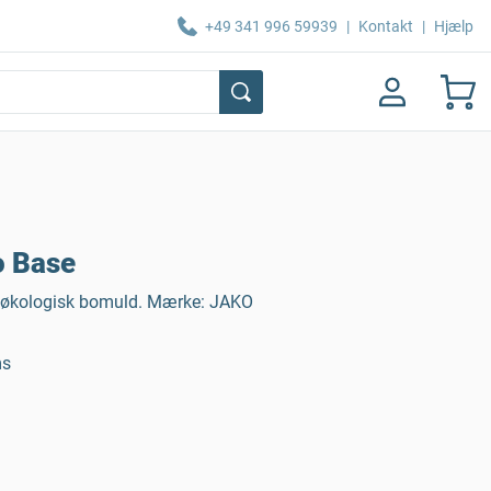
+49 341 996 59939
|
Kontakt
|
Hjælp
o Base
nit, økologisk bomuld. Mærke: JAKO
ms