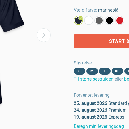
Vælg farve:
marineblå
START D
Størrelser
:
S
M
L
XL
Til størrelsesguiden
eller
be
Forventet levering
25. august 2026
Standard
24. august 2026
Premium
19. august 2026
Express
Beregn min leveringsdag