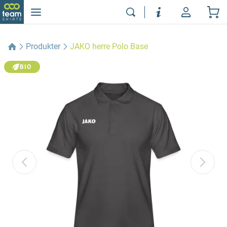
Produkter
JAKO herre Polo Base
BIO