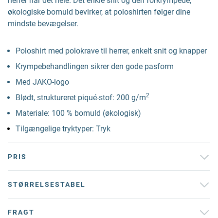
herrer har det hele. Det enkle snit og den forkrympede,
økologiske bomuld bevirker, at poloshirten følger dine
mindste bevægelser.
Poloshirt med polokrave til herrer, enkelt snit og knapper
Krympebehandlingen sikrer den gode pasform
Med JAKO-logo
2
Blødt, struktureret piqué-stof: 200 g/m
Materiale: 100 % bomuld (økologisk)
Tilgængelige tryktyper: Tryk
PRIS
STØRRELSESTABEL
FRAGT