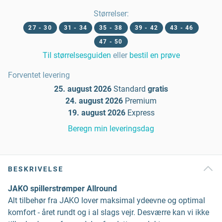
Størrelser
:
27 - 30
31 - 34
35 - 38
39 - 42
43 - 46
47 - 50
Til størrelsesguiden
eller
bestil en prøve
Forventet levering
25. august 2026
Standard
gratis
24. august 2026
Premium
19. august 2026
Express
Beregn min leveringsdag
BESKRIVELSE
JAKO spillerstrømper Allround
Alt tilbehør fra JAKO lover maksimal ydeevne og optimal
komfort - året rundt og i al slags vejr. Desværre kan vi ikke