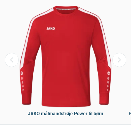
JAKO målmandstrøje Power til børn
P