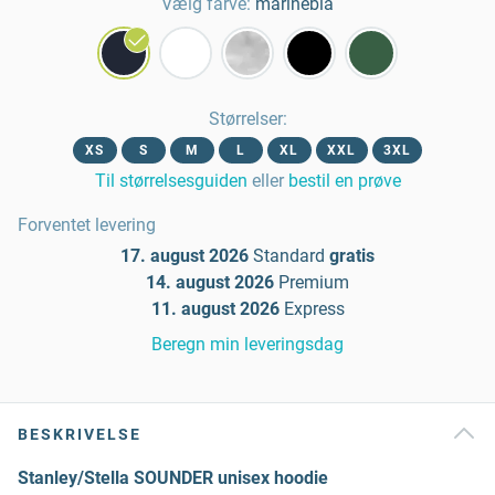
Vælg farve:
marineblå
Størrelser
:
XS
S
M
L
XL
XXL
3XL
Til størrelsesguiden
eller
bestil en prøve
Forventet levering
17. august 2026
Standard
gratis
14. august 2026
Premium
11. august 2026
Express
Beregn min leveringsdag
BESKRIVELSE
Stanley/Stella SOUNDER unisex hoodie