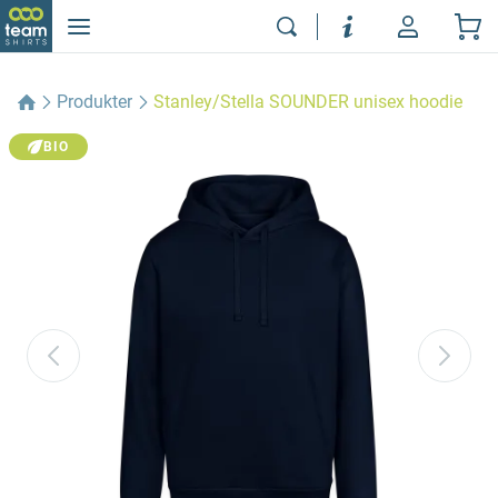
Produkter
Stanley/Stella SOUNDER unisex hoodie
BIO