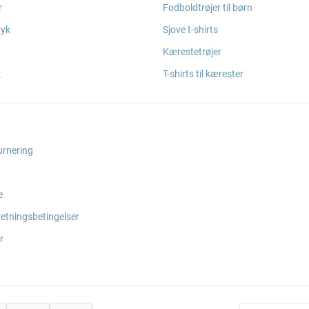
r
Fodboldtrøjer til børn
ryk
Sjove t-shirts
Kærestetrøjer
k
T-shirts til kærester
urnering
e
retningsbetingelser
r