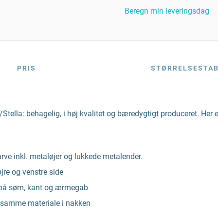
Beregn min leveringsdag
PRIS
STØRRELSESTA
tella: behagelig, i høj kvalitet og bæredygtigt produceret. Her e
arve inkl. metaløjer og lukkede metalender.
re og venstre side
 på søm, kant og ærmegab
 samme materiale i nakken