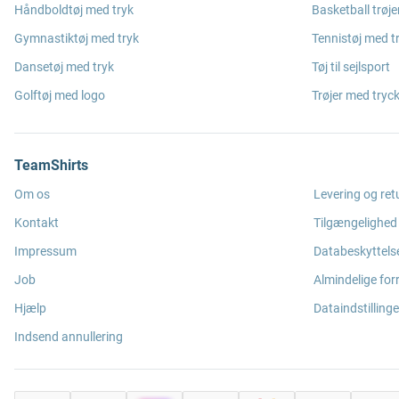
Håndboldtøj med tryk
Basketball trøje
Gymnastiktøj med tryk
Tennistøj med t
Dansetøj med tryk
Tøj til sejlsport
Golftøj med logo
Trøjer med tryc
TeamShirts
Om os
Levering og ret
Kontakt
Tilgængelighed
Impressum
Databeskyttels
Job
Almindelige for
Hjælp
Dataindstillinge
Indsend annullering