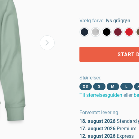
Vælg farve:
lys grågrøn
START D
Størrelser
:
XS
S
M
L
Til størrelsesguiden
eller
be
Forventet levering
18. august 2026
Standard
17. august 2026
Premium
12. august 2026
Express