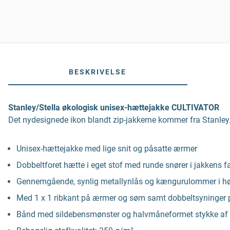
BESKRIVELSE
Stanley/Stella økologisk unisex-hættejakke CULTIVATOR
Det nydesignede ikon blandt zip-jakkerne kommer fra Stanley/S
Unisex-hættejakke med lige snit og påsatte ærmer
Dobbeltforet hætte i eget stof med runde snører i jakkens f
Gennemgående, synlig metallynlås og kængurulommer i høj
Med 1 x 1 ribkant på ærmer og søm samt dobbeltsyninger
Bånd med sildebensmønster og halvmåneformet stykke af