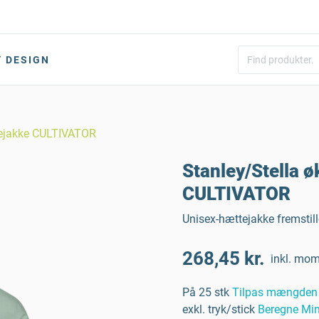
DESIGN
ttejakke CULTIVATOR
Stanley/Stella 
CULTIVATOR
Unisex-hættejakke fremstil
268,45 kr.
inkl. mo
På 25 stk
Tilpas mængden
exkl. tryk/stick
Beregne Min