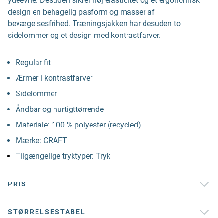
ydeevne. Desuden sikrer høj elasticitet og et ergonomisk
design en behagelig pasform og masser af
bevægelsesfrihed. Træningsjakken har desuden to
sidelommer og et design med kontrastfarver.
Regular fit
Ærmer i kontrastfarver
Sidelommer
Åndbar og hurtigttørrende
Materiale: 100 % polyester (recycled)
Mærke: CRAFT
Tilgængelige tryktyper: Tryk
PRIS
STØRRELSESTABEL