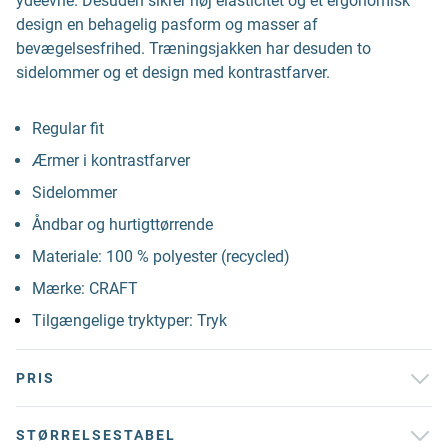
ydeevne. Desuden sikrer høj elasticitet og et ergonomisk
design en behagelig pasform og masser af
bevægelsesfrihed. Træningsjakken har desuden to
sidelommer og et design med kontrastfarver.
Regular fit
Ærmer i kontrastfarver
Sidelommer
Åndbar og hurtigttørrende
Materiale: 100 % polyester (recycled)
Mærke: CRAFT
Tilgængelige tryktyper: Tryk
PRIS
STØRRELSESTABEL