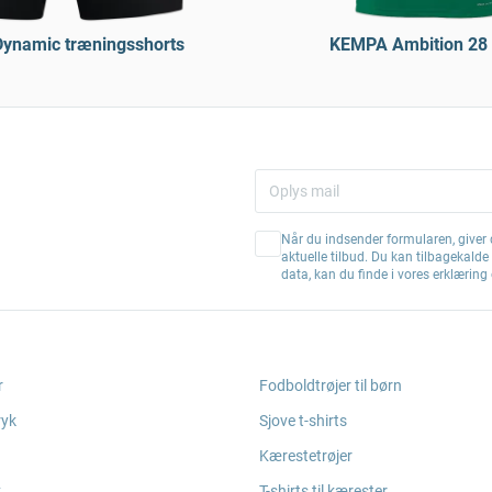
ynamic træningsshorts
KEMPA Ambition 28 
Når du indsender formularen, giver d
aktuelle tilbud. Du kan tilbagekald
data, kan du finde i vores erklærin
r
Fodboldtrøjer til børn
ryk
Sjove t-shirts
Kærestetrøjer
k
T-shirts til kærester