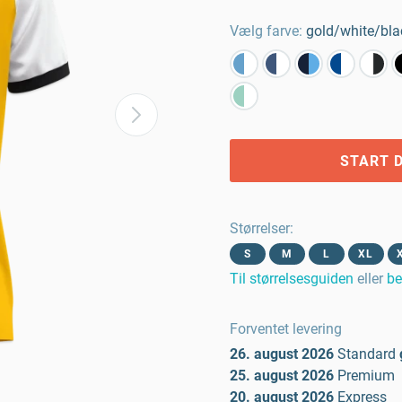
Vælg farve:
gold/white/bla
START D
Størrelser
:
S
M
L
XL
Til størrelsesguiden
eller
be
Forventet levering
26. august 2026
Standard
25. august 2026
Premium
20. august 2026
Express