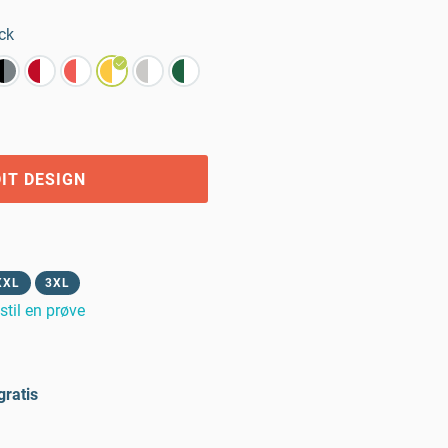
ck
IT DESIGN
XXL
3XL
stil en prøve
gratis