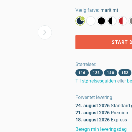
Vælg farve:
maritimt
START D
Størrelser
:
116
128
140
152
Til størrelsesguiden
eller
be
Forventet levering
24. august 2026
Standard
21. august 2026
Premium
18. august 2026
Express
Beregn min leveringsdag