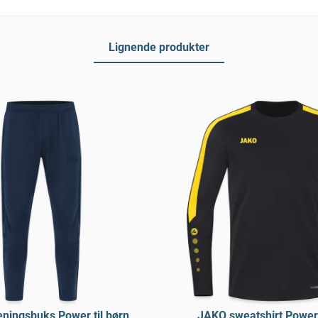
Lignende produkter
ningsbuks Power til børn
JAKO sweatshirt Power 