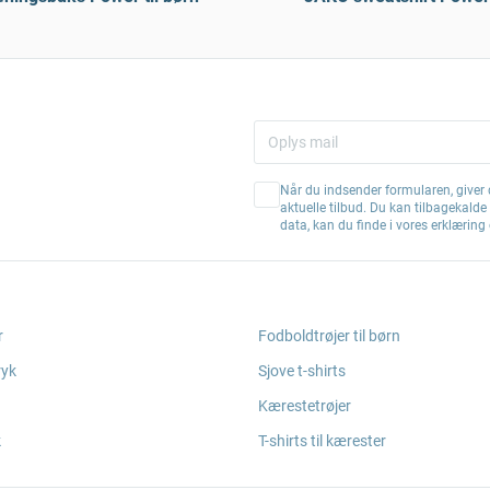
Når du indsender formularen, giver d
aktuelle tilbud. Du kan tilbagekald
data, kan du finde i vores erklærin
r
Fodboldtrøjer til børn
ryk
Sjove t-shirts
Kærestetrøjer
k
T-shirts til kærester