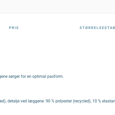
PRIS
STØRRELSESTA
gene sørger for en optimal pasform.
led), detalje ved læggene: 90 % polyester (recycled), 10 % elasta