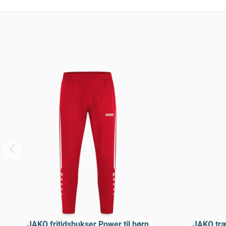
JAKO fritidsbukser Power til børn
JAKO træ