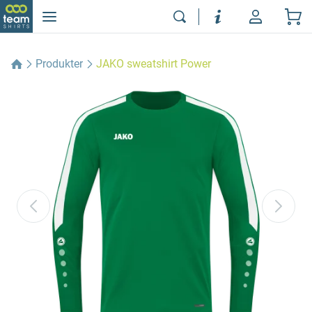
Produkter
JAKO sweatshirt Power