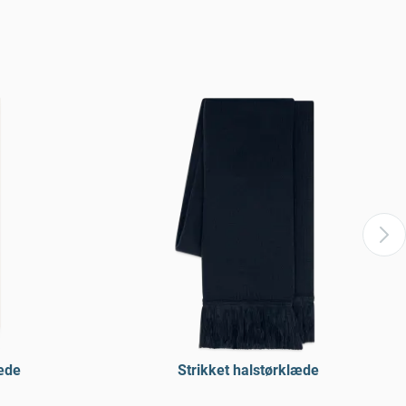
æde
Strikket halstørklæde