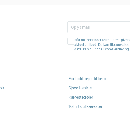
Når du indsender formularen, giver d
aktuelle tilbud. Du kan tilbagekald
data, kan du finde i vores erklærin
r
Fodboldtrøjer til børn
ryk
Sjove t-shirts
Kærestetrøjer
k
T-shirts til kærester