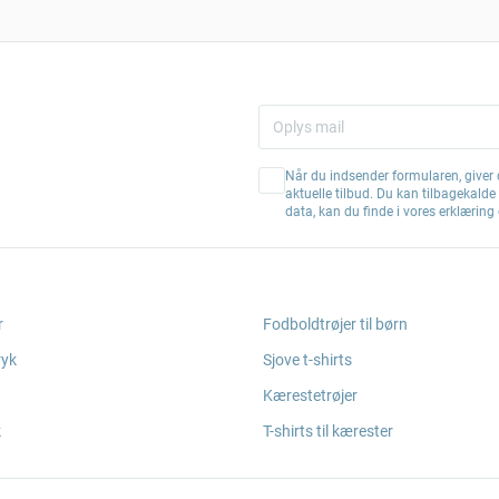
Når du indsender formularen, giver d
aktuelle tilbud. Du kan tilbagekald
data, kan du finde i vores erklærin
r
Fodboldtrøjer til børn
ryk
Sjove t-shirts
Kærestetrøjer
k
T-shirts til kærester