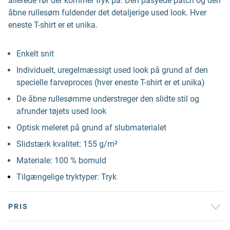
allerede før der kommer tryk på. Den påsyede patch og den
åbne rullesøm fuldender det detaljerige used look. Hver
eneste T-shirt er et unika.
Enkelt snit
Individuelt, uregelmæssigt used look på grund af den
specielle farveproces (hver eneste T-shirt er et unika)
De åbne rullesømme understreger den slidte stil og
afrunder tøjets used look
Optisk meleret på grund af slubmaterialet
Slidstærk kvalitet: 155 g/m²
Materiale: 100 % bomuld
Tilgængelige tryktyper: Tryk
PRIS